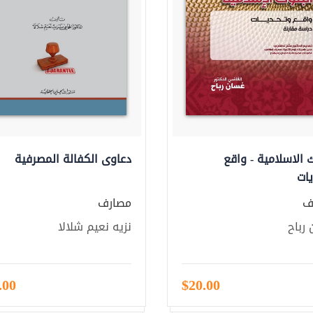
ك الاسلامية - واقع
دعاوى الكفالة المصرفية
ات
ف
مصارف
رباح
نزيه نعيم شلالا
.00
$20.00