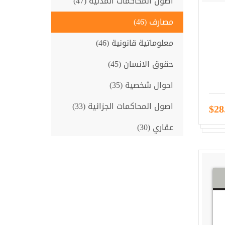
اصول المحاكمات المدنية (47)
مصارف (46)
معلوماتية قانونية (46)
حقوق الانسان (45)
احوال شخصية (35)
اصول المحاكمات الجزائية (33)
$28
عقاري (30)
اقتصاد ومالية (28)
علم النفس (25)
تحكيم (24)
عقود دولية (24)