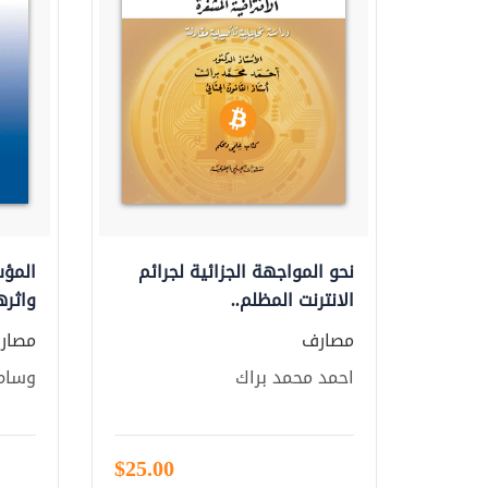
نحو المواجهة الجزائية لجرائم
المؤس
الانترنت المظلم..
واثره
مصارف
مصار
احمد محمد براك
وسام
$25.00