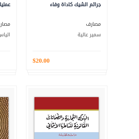
جرائم الشيك كاداة وفاء
عمليا
مصارف
مصار
سمير عالية
اليا
$20.00