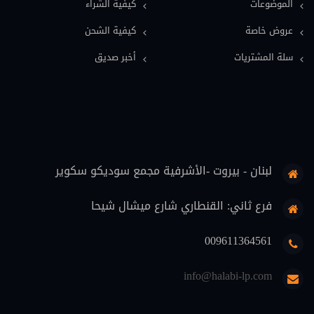
الموضوعات
كيفية الشراء
اعلام وصحافة (12)
عروض خاصة
كيفية الشحن
معاجم قانونية (11)
سلة المشتريات
أخبر صديق
فلسفة قانون (9)
قضاة (8)
علوم اسلامية (7)
حماية المستهلك (6)
لبنان - بيروت -الأشرفية مجمع سوديكو سكوير
تنفيذ (6)
محاماة (5)
فرع ثاني: القنطاري شارع ميشال شيحا
دوريات قانونية (5)
009611364561
منهجية قانونية (4)
info@halabi-lp.com
اثبات (4)
تعليم (3)