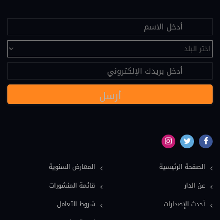
اقتصاد ومالية (28)
علم النفس (25)
تحكيم (24)
عقود دولية (24)
نصوص قانونية (20)
مسؤولية طبية (19)
سياسة (18)
نماذج دعاوى ونماذج عقود (16)
بيئة (15)
الصفحة الرئيسية
المعارض السنوية
ملكية فكرية (15)
عن الدار
قائمة المنشورات
عمل وضمان اجتماعي (15)
أحدث الإصدارات
شروط التعامل
دولي خاص (13)