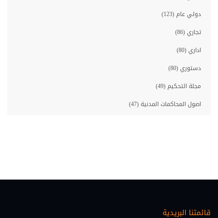
دولي عام (123)
تجاري (86)
اداري (80)
دستوري (80)
مجلة التحكيم (49)
اصول المحاكمات المدنية (47)
مصارف (46)
معلوماتية قانونية (46)
حقوق الانسان (45)
احوال شخصية (35)
اصول المحاكمات الجزائية (33)
قائمتنا البريدية
عقاري (30)