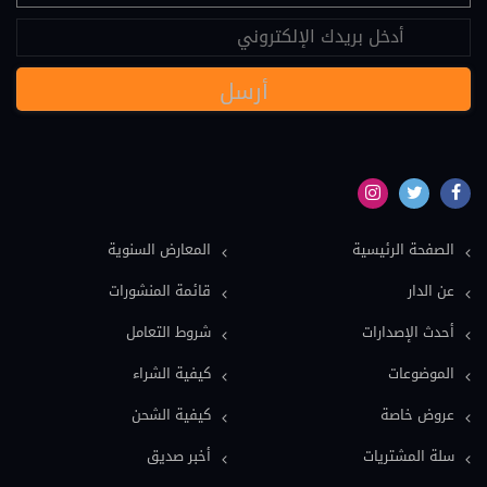
عقود دولية (24)
نصوص قانونية (20)
مسؤولية طبية (19)
سياسة (18)
نماذج دعاوى ونماذج عقود (16)
بيئة (15)
الصفحة الرئيسية
المعارض السنوية
ملكية فكرية (15)
عن الدار
قائمة المنشورات
عمل وضمان اجتماعي (15)
أحدث الإصدارات
شروط التعامل
دولي خاص (13)
الموضوعات
كيفية الشراء
اعلام وصحافة (12)
عروض خاصة
كيفية الشحن
معاجم قانونية (11)
سلة المشتريات
أخبر صديق
فلسفة قانون (9)