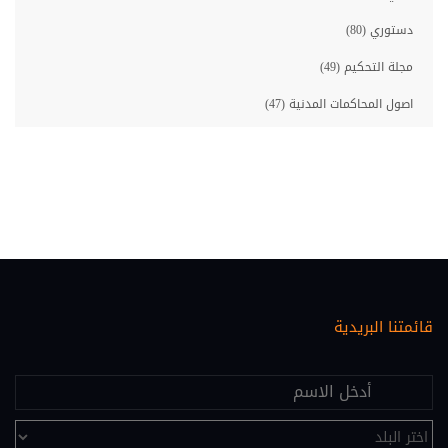
دستوري (80)
مجلة التحكيم (49)
اصول المحاكمات المدنية (47)
مصارف (46)
معلوماتية قانونية (46)
حقوق الانسان (45)
احوال شخصية (35)
اصول المحاكمات الجزائية (33)
قائمتنا البريدية
عقاري (30)
اقتصاد ومالية (28)
علم النفس (25)
تحكيم (24)