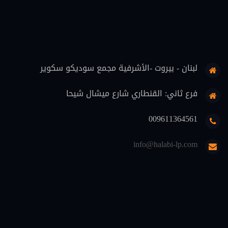
قضاة (8)
علوم اسلامية (7)
حماية المستهلك (6)
لبنان - بيروت -الأشرفية مجمع سوديكو سكوير
تنفيذ (6)
محاماة (5)
فرع ثاني: القنطاري شارع ميشال شيحا
دوريات قانونية (5)
009611364561
منهجية قانونية (4)
info@halabi-lp.com
اثبات (4)
تعليم (3)
ثقافة قانونية (2)
متفرقات (2)