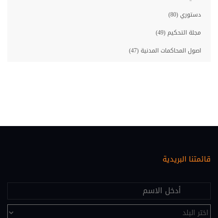
دستوري (80)
مجلة التحكيم (49)
اصول المحاكمات المدنية (47)
مصارف (46)
معلوماتية قانونية (46)
حقوق الانسان (45)
احوال شخصية (35)
اصول المحاكمات الجزائية (33)
قائمتنا البريدية
عقاري (30)
اقتصاد ومالية (28)
علم النفس (25)
تحكيم (24)