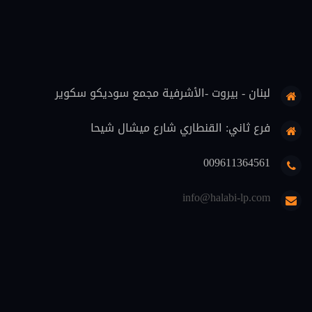
قضاة (8)
علوم اسلامية (7)
حماية المستهلك (6)
لبنان - بيروت -الأشرفية مجمع سوديكو سكوير
تنفيذ (6)
محاماة (5)
فرع ثاني: القنطاري شارع ميشال شيحا
دوريات قانونية (5)
009611364561
منهجية قانونية (4)
info@halabi-lp.com
اثبات (4)
تعليم (3)
ثقافة قانونية (2)
متفرقات (2)