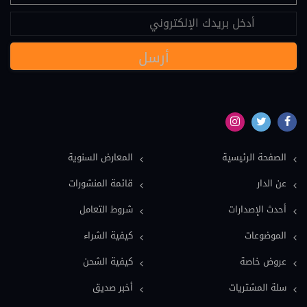
عقود دولية (24)
نصوص قانونية (20)
مسؤولية طبية (19)
سياسة (18)
نماذج دعاوى ونماذج عقود (16)
بيئة (15)
الصفحة الرئيسية
المعارض السنوية
ملكية فكرية (15)
عن الدار
قائمة المنشورات
عمل وضمان اجتماعي (15)
أحدث الإصدارات
شروط التعامل
دولي خاص (13)
الموضوعات
كيفية الشراء
اعلام وصحافة (12)
عروض خاصة
كيفية الشحن
معاجم قانونية (11)
سلة المشتريات
أخبر صديق
فلسفة قانون (9)