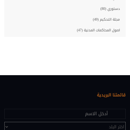
دستوري (80)
مجلة التحكيم (49)
اصول المحاكمات المدنية (47)
مصارف (46)
معلوماتية قانونية (46)
حقوق الانسان (45)
احوال شخصية (35)
اصول المحاكمات الجزائية (33)
قائمتنا البريدية
عقاري (30)
اقتصاد ومالية (28)
علم النفس (25)
تحكيم (24)