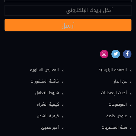
عقود دولية (24)
نصوص قانونية (20)
مسؤولية طبية (19)
سياسة (18)
نماذج دعاوى ونماذج عقود (16)
بيئة (15)
الصفحة الرئيسية
المعارض السنوية
ملكية فكرية (15)
عن الدار
قائمة المنشورات
عمل وضمان اجتماعي (15)
أحدث الإصدارات
شروط التعامل
دولي خاص (13)
الموضوعات
كيفية الشراء
اعلام وصحافة (12)
عروض خاصة
كيفية الشحن
معاجم قانونية (11)
سلة المشتريات
أخبر صديق
فلسفة قانون (9)