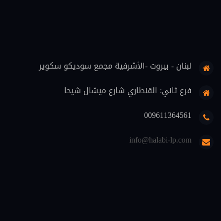
قضاة (8)
علوم اسلامية (7)
حماية المستهلك (6)
لبنان - بيروت -الأشرفية مجمع سوديكو سكوير
تنفيذ (6)
محاماة (5)
فرع ثاني: القنطاري شارع ميشال شيحا
دوريات قانونية (5)
009611364561
منهجية قانونية (4)
info@halabi-lp.com
اثبات (4)
تعليم (3)
ثقافة قانونية (2)
متفرقات (2)